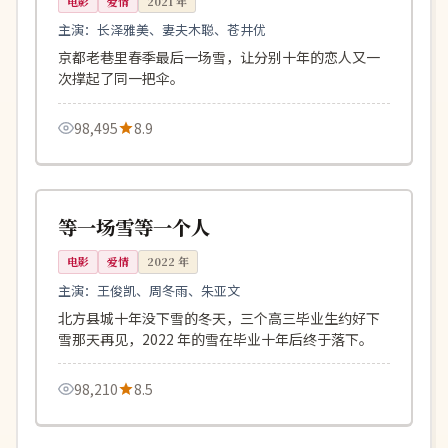
电影
爱情
2021
年
主演：
长泽雅美、妻夫木聪、苍井优
京都老巷里春季最后一场雪，让分别十年的恋人又一
次撑起了同一把伞。
98,495
8.9
108分钟
热播
中国
等一场雪等一个人
电影
爱情
2022
年
主演：
王俊凯、周冬雨、朱亚文
北方县城十年没下雪的冬天，三个高三毕业生约好下
雪那天再见，2022 年的雪在毕业十年后终于落下。
98,210
8.5
109分钟
完结