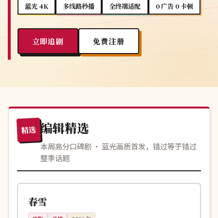
蓝光 4K
多线路秒播
全终端适配
0 广告 0 卡顿
立即追剧
免费注册
编辑精选
精选
本周高分口碑剧 · 蓝光画质首发，错过等于错过
整季话题
127分钟
高分
日本
春雪