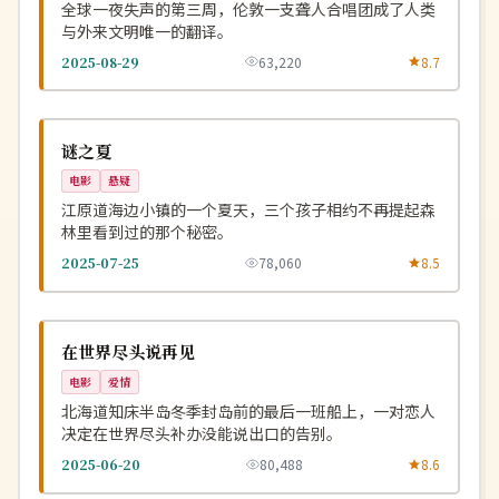
全球一夜失声的第三周，伦敦一支聋人合唱团成了人类
与外来文明唯一的翻译。
2025-08-29
63,220
8.7
杜比
NEW
韩国
谜之夏
电影
悬疑
江原道海边小镇的一个夏天，三个孩子相约不再提起森
林里看到过的那个秘密。
2025-07-25
78,060
8.5
院线
NEW
日本
在世界尽头说再见
电影
爱情
北海道知床半岛冬季封岛前的最后一班船上，一对恋人
决定在世界尽头补办没能说出口的告别。
2025-06-20
80,488
8.6