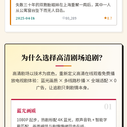
失散三十年的双胞胎姐妹在上海重聚一周后，其中一人
从公寓窗台坠下而无人目击。
2025-04-18
80,289
8.7
为什么选择
高清剧场
追剧？
高清剧场
以技术为底色，重新定义
高清在线观看免费播
放电视剧
体验：蓝光画质 × 多线路秒播 × 全端适配 × 0
广告，让追剧只剩剧情本身。
蓝光画质
1080P 起步，热剧标配 4K 蓝光，原声音轨 + 智能字
幕匹配，画面细节与剧情情绪同步在线。