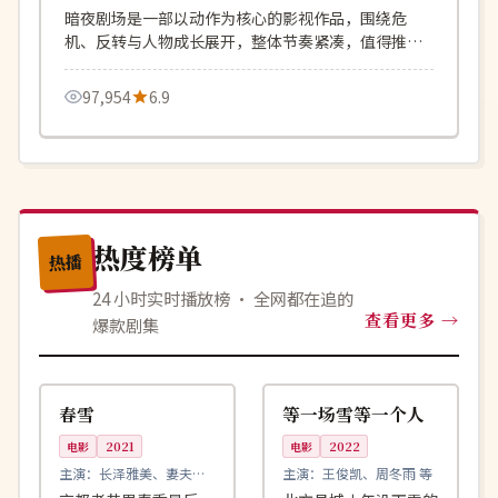
暗夜剧场是一部以动作为核心的影视作品，围绕危
机、反转与人物成长展开，整体节奏紧凑，值得推荐
观看。
97,954
6.9
热度榜单
热播
24 小时实时播放榜 · 全网都在追的
查看更多
爆款剧集
99:08
99:55
高分
热播
日本
中国
春雪
等一场雪等一个人
电影
2021
电影
2022
主演：
长泽雅美、妻夫木
主演：
王俊凯、周冬雨 等
聪 等