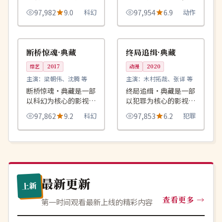
作品，围绕危机、反转
绕危机、反转与人物成
97,982
9.0
科幻
97,954
6.9
动作
与人物成长展开，整体
长展开，整体节奏紧
节奏紧凑，值得推荐观
凑，值得推荐观看。
99:41
99:09
热播
杜比
看。
美国
美国
断桥惊魂·典藏
终局追缉·典藏
综艺
2017
动漫
2020
主演：
梁朝伟、沈腾 等
主演：
木村拓哉、张译 等
断桥惊魂·典藏是一部
终局追缉·典藏是一部
以科幻为核心的影视作
以犯罪为核心的影视作
品，围绕危机、反转与
品，围绕危机、反转与
97,862
9.2
科幻
97,853
6.2
犯罪
人物成长展开，整体节
人物成长展开，整体节
奏紧凑，值得推荐观
奏紧凑，值得推荐观
看。
看。
最新更新
上新
查看更多
第一时间观看最新上线的精彩内容
热播