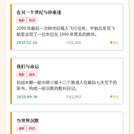
NEW
美国
在另一个世纪与你重逢
电影
科幻
2099 年最后一次跨世纪载人飞行任务，宇航员发现飞
船里出现了一位本应在 1999 年死去的旅伴。
2025-12-26
83,420
9.1
杜比
NEW
中国
我们与命运
电影
战争
抗战末期一座中原小城十二个普通人在最后七天写下的
家书，构成一部沉默的胜利日记。
2025-09-30
62,903
9.0
4K
NEW
英国
当世界沉默
电影
科幻