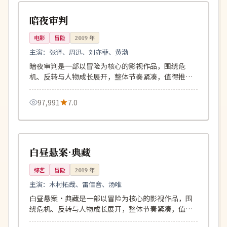
日本
暗夜审判
电影
冒险
2019
年
主演：
张译、周迅、刘亦菲、黄渤
暗夜审判是一部以冒险为核心的影视作品，围绕危
机、反转与人物成长展开，整体节奏紧凑，值得推荐
观看。
97,991
7.0
103分钟
独播
中国
白昼悬案·典藏
综艺
冒险
2019
年
主演：
木村拓哉、雷佳音、汤唯
白昼悬案·典藏是一部以冒险为核心的影视作品，围
绕危机、反转与人物成长展开，整体节奏紧凑，值得
推荐观看。