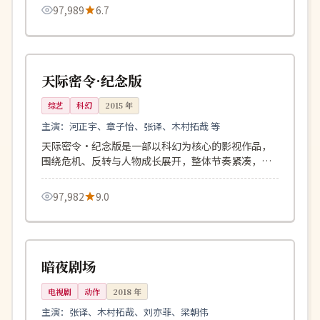
97,989
6.7
153分钟
独播
美国
天际密令·纪念版
综艺
科幻
2015
年
主演：
河正宇、章子怡、张译、木村拓哉 等
天际密令·纪念版是一部以科幻为核心的影视作品，
围绕危机、反转与人物成长展开，整体节奏紧凑，值
得推荐观看。
97,982
9.0
156分钟
高分
英国
暗夜剧场
电视剧
动作
2018
年
主演：
张译、木村拓哉、刘亦菲、梁朝伟