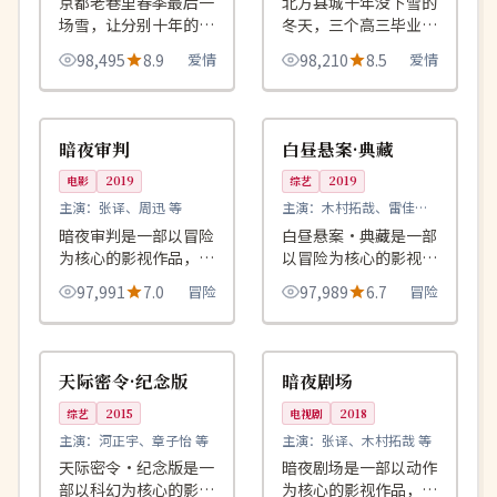
京都老巷里春季最后一
北方县城十年没下雪的
场雪，让分别十年的恋
冬天，三个高三毕业生
人又一次撑起了同一把
约好下雪那天再见，
98,495
8.9
爱情
98,210
8.5
爱情
伞。
2022 年的雪在毕业十
年后终于落下。
99:38
99:06
完结
独播
日本
中国
暗夜审判
白昼悬案·典藏
电影
2019
综艺
2019
主演：
张译、周迅 等
主演：
木村拓哉、雷佳音
等
暗夜审判是一部以冒险
白昼悬案·典藏是一部
为核心的影视作品，围
以冒险为核心的影视作
绕危机、反转与人物成
品，围绕危机、反转与
97,991
7.0
冒险
97,989
6.7
冒险
长展开，整体节奏紧
人物成长展开，整体节
凑，值得推荐观看。
奏紧凑，值得推荐观
99:01
99:29
独播
高分
看。
美国
英国
天际密令·纪念版
暗夜剧场
综艺
2015
电视剧
2018
主演：
河正宇、章子怡 等
主演：
张译、木村拓哉 等
天际密令·纪念版是一
暗夜剧场是一部以动作
部以科幻为核心的影视
为核心的影视作品，围