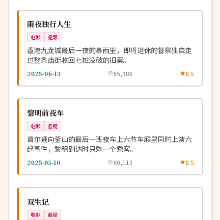
高分
NEW
中国
雨夜独行人生
电影
犯罪
香港九龙城最后一夜的暴雨里，即将退休的督察独自走
过整条庙街收回七桩没破的旧案。
2025-06-13
65,986
8.5
连载中
NEW
韩国
黎明前夜车
电影
悬疑
首尔通向釜山的最后一班夜车上六节车厢里同时上演六
起事件，黎明到达时只剩一个乘客。
2025-05-10
80,113
8.5
连载中
NEW
中国
双生记
电影
悬疑